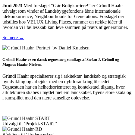
Juni 2023
Med forslaget “Gør Boligkarriere!” er Gründl Haahr
udvalgt som vinder af Landsbyggefondens åbne internationale
idekonkurrence; Neighbourhoods for Generations. Forslaget der
udstilles hos VELUX Living Places, rummer en række idéer til
hvordan vi i fællesskab kan leve sammen på tværs af generationer.
Se mere →
Gründl Haahr er en dansk tegnestue grundlagt af Stefan J. Gründl og
Magnus Haahr Nielsen.
Gründl Haahr specialiserer sig i arkitektur, landskab og strategisk
byudvikling og arbejder med en dyb forankring til stedet.
Tegnestuen har en helhedsorienteret og kontekstuel tilgang, hvor
arkitekturen skabes i mødet mellem landskabet, byens store skala og
i samspillet med den nære sanselige oplevelse.
Udvalgt til ‘Projekt-START’
Rådgiver til ‘Underværker’