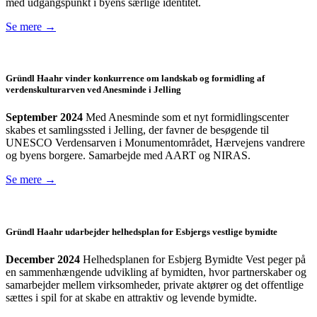
med udgangspunkt i byens særlige identitet.
Se mere →
Gründl Haahr vinder konkurrence om landskab og formidling af
verdenskulturarven ved Anesminde i Jelling
September 2024
Med Anesminde som et nyt formidlingscenter
skabes et samlingssted i Jelling, der favner de besøgende til
UNESCO Verdensarven i Monumentområdet, Hærvejens vandrere
og byens borgere. Samarbejde med AART og NIRAS.
Se mere →
Gründl Haahr udarbejder helhedsplan for Esbjergs vestlige bymidte
December 2024
Helhedsplanen for Esbjerg Bymidte Vest peger på
en sammenhængende udvikling af bymidten, hvor partnerskaber og
samarbejder mellem virksomheder, private aktører og det offentlige
sættes i spil for at skabe en attraktiv og levende bymidte.