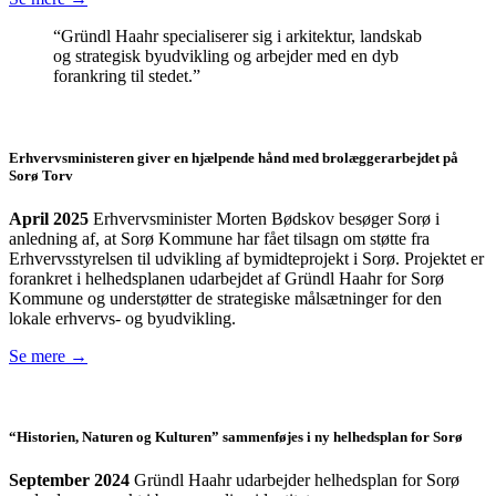
“Gründl Haahr specialiserer sig i arkitektur, landskab
og strategisk byudvikling og arbejder med en dyb
forankring til stedet.”
Erhvervsministeren
giver en hjælpende hånd med brolæggerarbejdet på
Sorø Torv
April 2025
Erhvervsminister Morten Bødskov besøger Sorø i
anledning af, at Sorø Kommune har fået tilsagn om støtte fra
Erhvervsstyrelsen til udvikling af bymidteprojekt i Sorø. Projektet er
forankret i helhedsplanen udarbejdet af Gründl Haahr for Sorø
Kommune og understøtter de strategiske målsætninger for den
lokale erhvervs- og byudvikling.
Se mere →
“Historien, Naturen og Kulturen” sammenføjes i ny helhedsplan for Sorø
September 2024
Gründl Haahr udarbejder helhedsplan for Sorø