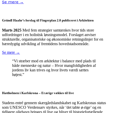
Se mere →
Gründl Haahr’s forslag til
Fingerplan 2.0 publiceret i Arkitekten
Marts 2025
Med fem strategier samtænkes hvor tids store
udfordringer i en holistisk løsningsmodel. Forslaget anviser
strukturelle, organisatoriske og økonomiske retningslinjer for en
bæredygtig udvikling af fremtidens hovedstadsområde.
Se mere →
“Vi stræber mod en arkitektur i balance med plads til
både menneske og natur – Hvor mangfoldigheden af
jordens liv kan trives og hvor livets værdi sættes
højest.”
Hattholmen i Karlskrona – Et ørige vækkes til live
Stadens entré gennem skærgårdslandskabet og Karlskronas status
som UNESCO Verdensarv styrkes, når ‘det tabte ø-rige’ og en
tidligere oliehavn bringes til live og bliver til historiefortællende